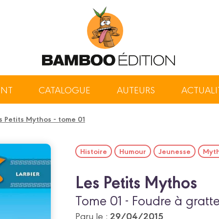
ENT
CATALOGUE
AUTEURS
ACTUALI
s Petits Mythos - tome 01
Histoire
Humour
Jeunesse
Myth
Les Petits Mythos
Tome 01 - Foudre à gratte
29/04/2015
Paru le :