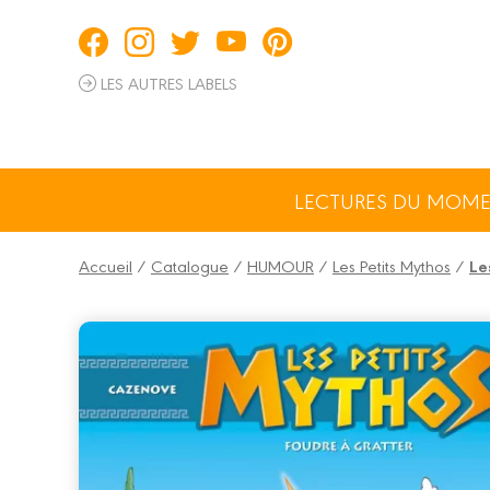
Panneau de gestion des cookies
LES AUTRES LABELS
LECTURES DU MOM
Accueil
/
Catalogue
/
HUMOUR
/
Les Petits Mythos
/
Le