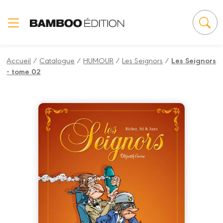
Panneau de gestion des cookies
Accueil
/
Catalogue
/
HUMOUR
/
Les Seignors
/
Les Seignors
- tome 02