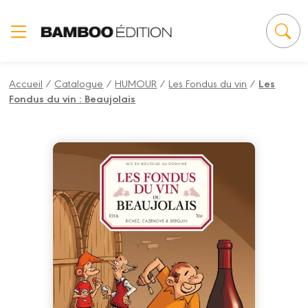
Panneau de gestion des cookies
Accueil
/
Catalogue
/
HUMOUR
/
Les Fondus du vin
/
Les
Fondus du vin : Beaujolais