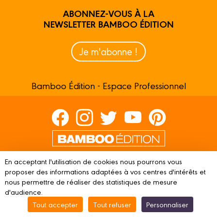
ABONNEZ-VOUS À LA
NEWSLETTER BAMBOO ÉDITION
Je m'abonne !
Bamboo Édition - Espace Professionnel
Contactez-nous
En acceptant l'utilisation de cookies nous pourrons vous
proposer des informations adaptées à vos centres d'intérêts et
Devenir partenaire
nous permettre de réaliser des statistiques de mesure
d'audience.
Tout accepter
Tout refuser
Personnaliser
© 2023 BAMBOO ÉDITION
Mentions légales
Conditions