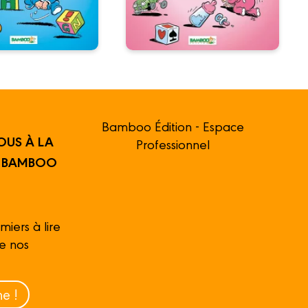
Bamboo Édition - Espace
OUS À LA
Professionnel
R BAMBOO
miers à lire
de nos
e !