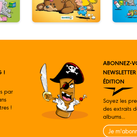
ABONNEZ-V
 !
NEWSLETTE
ÉDITION
s par
ans
Soyez les pre
tres !
des extraits 
albums...
Je m'abonn