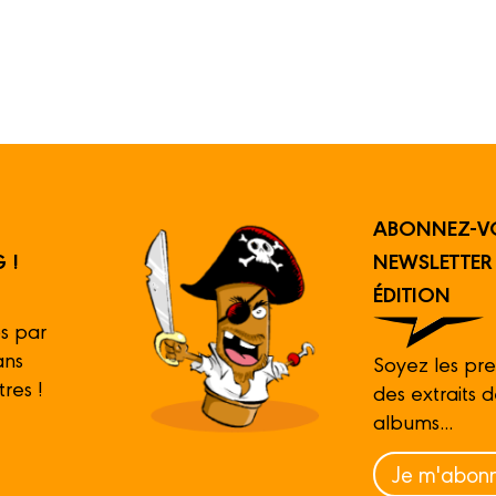
ABONNEZ-V
 !
NEWSLETTE
ÉDITION
s par
ans
Soyez les pre
tres !
des extraits 
albums...
Je m'abonn