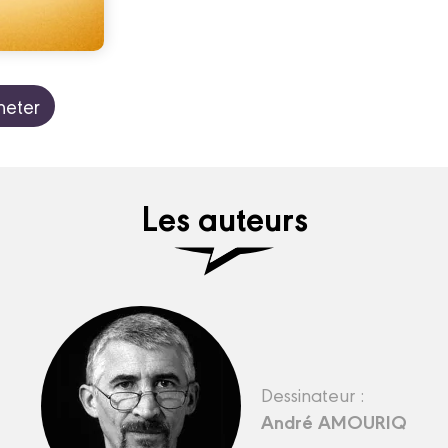
heter
Les auteurs
Dessinateur :
André AMOURIQ