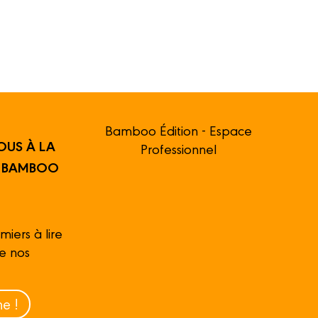
Bamboo Édition - Espace
OUS À LA
Professionnel
R BAMBOO
miers à lire
de nos
e !