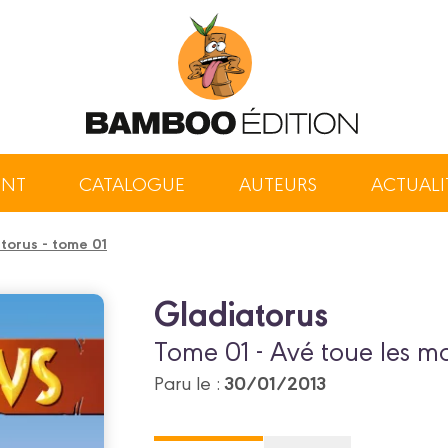
ENT
CATALOGUE
AUTEURS
ACTUALI
torus - tome 01
Gladiatorus
Tome 01 - Avé toue les ma
30/01/2013
Paru le :