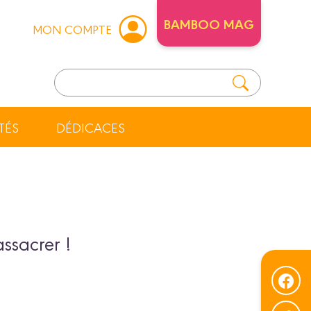
BAMBOO MAG
MON COMPTE
TÉS
DÉDICACES
ssacrer !