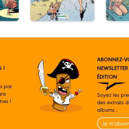
ABONNEZ-V
 !
NEWSLETTE
ÉDITION
s par
ans
Soyez les pre
tres !
des extraits 
albums...
Je m'abonn