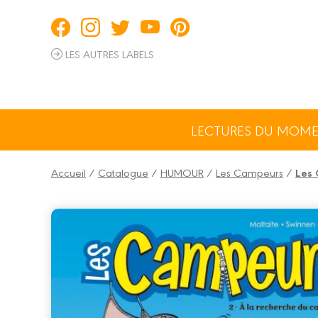
Panneau de gestion des cookies
LES AUTRES LABELS
LECTURES DU MOM
Accueil
/
Catalogue
/
HUMOUR
/
Les Campeurs
/
Les 