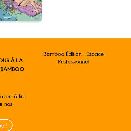
Bamboo Édition - Espace
OUS À LA
Professionnel
R BAMBOO
miers à lire
de nos
e !