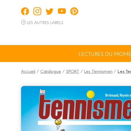
Panneau de gestion des cookies
LES AUTRES LABELS
LECTURES DU MOM
Accueil
/
Catalogue
/
SPORT
/
Les Tennismen
/
Les Te