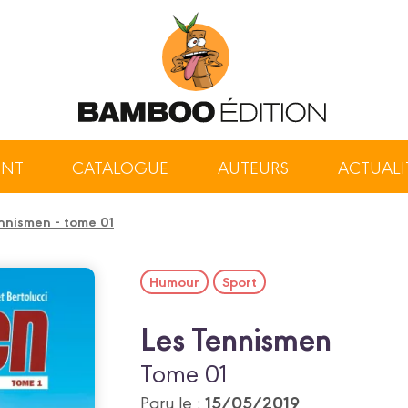
ENT
CATALOGUE
AUTEURS
ACTUALI
nnismen - tome 01
Humour
Sport
Les Tennismen
Tome 01
15/05/2019
Paru le :