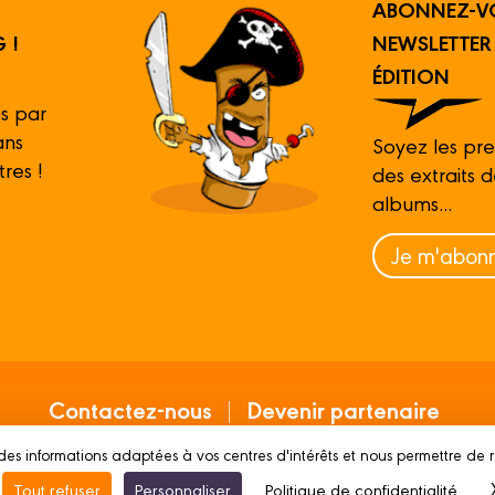
ABONNEZ-V
 !
NEWSLETTE
ÉDITION
s par
ans
Soyez les pre
tres !
des extraits 
albums...
Je m'abonn
Contactez-nous
Devenir partenaire
des informations adaptées à vos centres d'intérêts et nous permettre de 
Mentions légales
Conditions d’utilisation
Vie p
Tout refuser
Personnaliser
Politique de confidentialité