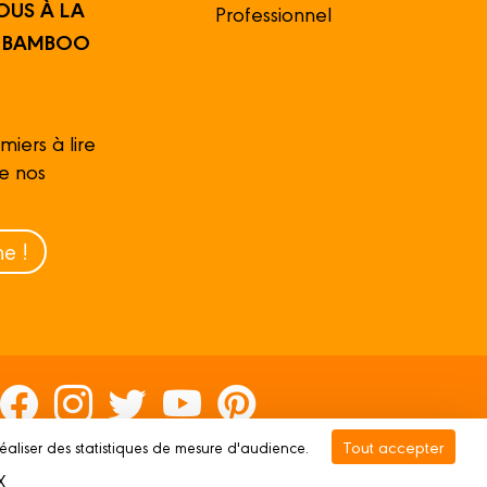
OUS À LA
Professionnel
R BAMBOO
miers à lire
de nos
e !
Tout accepter
réaliser des statistiques de mesure d'audience.
rivée
Gestion des cookies
X
Masquer le bandeau des cookies