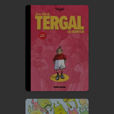
L'Intégrale Jean-
Claude Tergal
Vol. 01 : La
Jeunesse
16/10/2024
Date de parution :
Retrouvez la tragi-comédie
humaine qu'est la vie de Jean-
Claude Tergal, enfin en
intégrale !
En voir +