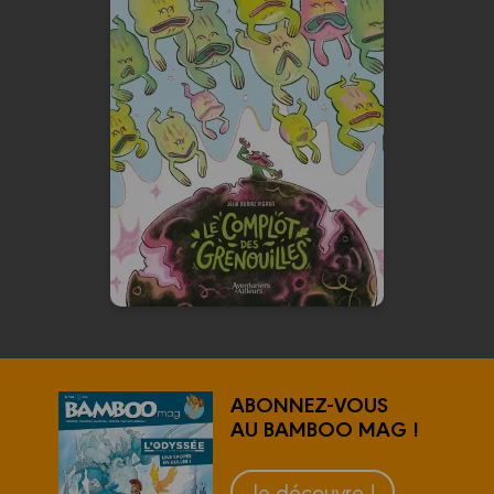
Le complot des
grenouilles
29/04/2026
Date de parution :
Sous la mare, un complot se
prépare…
En voir +
ABONNEZ-VOUS
AU BAMBOO MAG !
Je découvre !