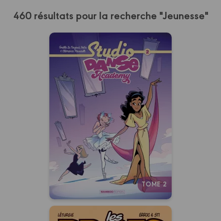
460 résultats pour la recherche "Jeunesse"
Studio Danse
Academy
Tome 02
28/10/2026
Date de parution :
Liberté, rigueur, émotion : et si la
plus belle danse était
simplement la leur ?
Autres tomes
TOME 2