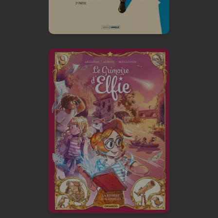
En voir +
Le Grimoire d'Elfie
Vol. 07 - Histoire
Complète
28/10/2026
Date de parution :
Une aventure où le plus puissant
des pouvoirs se révèle être celui
de l'imagination.
En voir +