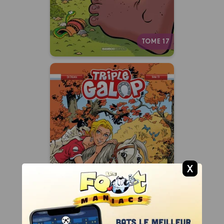
Autres tomes
TOME 17
Triple galop
Tome 19
02/09/2026
Date de parution :
La seule et unique BD très à
cheval sur l’humour.
Autres tomes
TOME 19