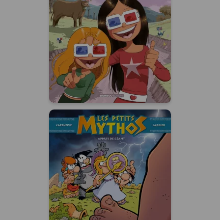
Tome 01
01/07/2026
Date de parution :
En 3D, les Sisters sont encore
plus délirantes et déchaînées.
Ça saute aux yeux !
Les Petits Mythos
Tome 17
30/09/2026
Date de parution :
La mythologie grecque revisitée
avec un humour légendaire.