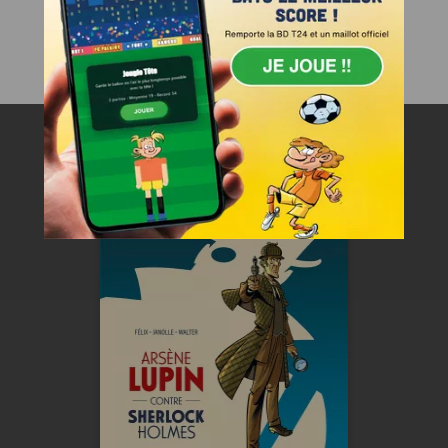
+ d'albums
JE JOUE !
Chez nos autres labels
Arsène Lupin
contre Sherlock
Holmes
Vol. 02/2
31/05/2023
Date de parution :
La dernière confrontation de
deux légendes.