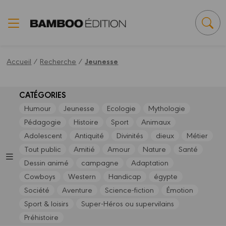
Panneau de gestion des cookies
Accueil
/
Recherche
/
Jeunesse
CATÉGORIES
Humour
Jeunesse
Ecologie
Mythologie
Pédagogie
Histoire
Sport
Animaux
Adolescent
Antiquité
Divinités
dieux
Métier
Tout public
Amitié
Amour
Nature
Santé
Dessin animé
campagne
Adaptation
Cowboys
Western
Handicap
égypte
Société
Aventure
Science-fiction
Émotion
Sport & loisirs
Super-Héros ou supervilains
Préhistoire