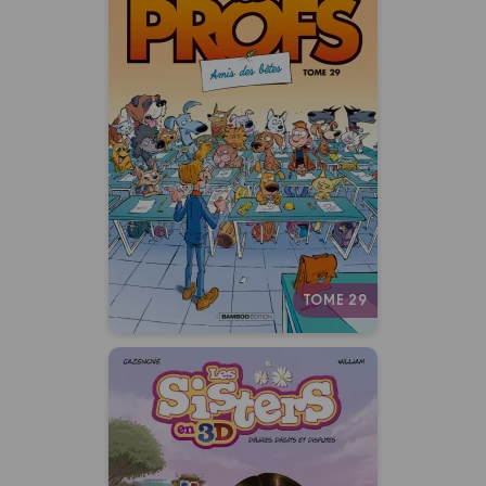
Les Profs
Tome 29
28/10/2026
Date de parution :
Un album ultra-actuel qui
décrypte les nouveaux codes
du bahut !
Autres tomes
TOME 29
Les Sisters : 3D