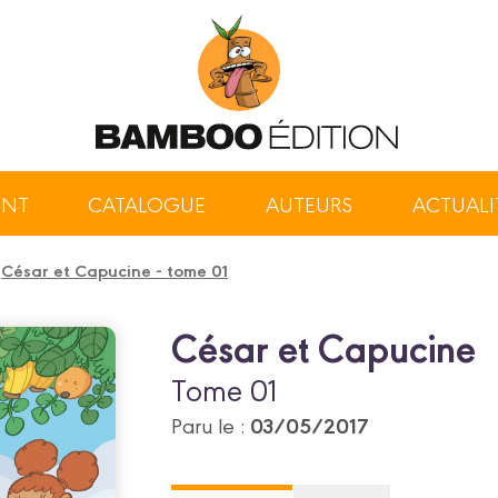
ENT
CATALOGUE
AUTEURS
ACTUALI
/
César et Capucine - tome 01
César et Capucine
Tome 01
03/05/2017
Paru le :