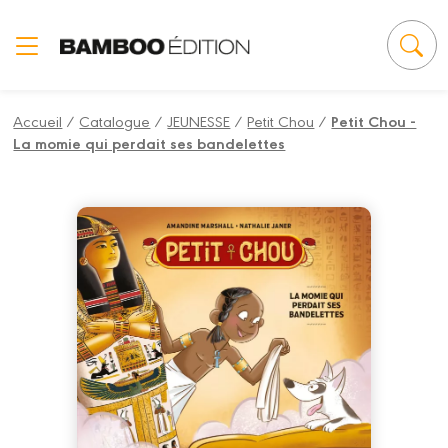
Panneau de gestion des cookies
Accueil
/
Catalogue
/
JEUNESSE
/
Petit Chou
/
Petit Chou -
La momie qui perdait ses bandelettes