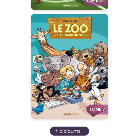
TOME 24
Le Zoo des
animaux disparus
Tome 07
27/05/2026
Date de parution :
Le seul endroit où découvrir des
animaux jamais vus ou qu’on ne
verra malheureusement plus.
Autres tomes
TOME 7
+ d'albums