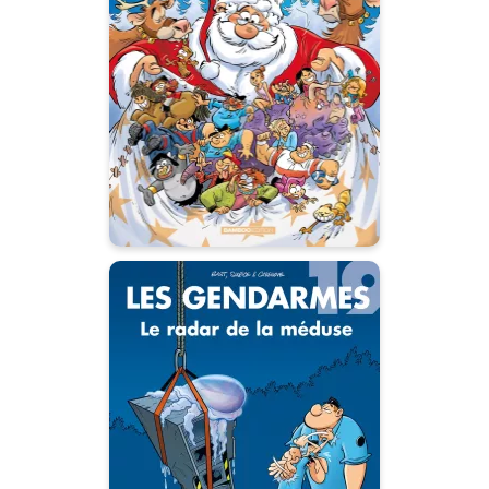
Bamboo de
l'avent
28/10/2026
Date de parution :
24 histoires inédites : le plus
beau des cadeaux pour
attendre Noël.
Les Gendarmes
Tome 19
28/10/2026
Date de parution :
Nos Gendarmes sont sur tous
les fronts (et un peu à côté).