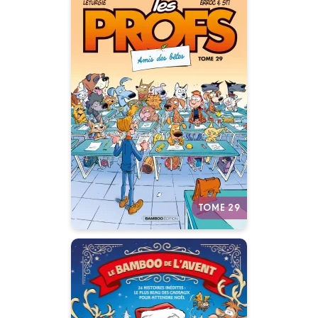
Les Profs
Tome 29
28/10/2026
Date de parution :
Un album ultra-actuel qui
décrypte les nouveaux codes
du bahut !
Autres tomes
TOME 29