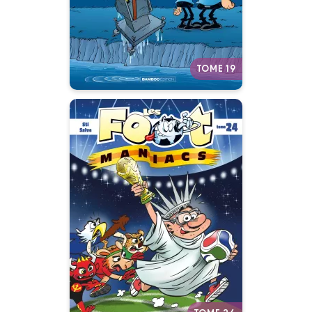
Autres tomes
TOME 19
Les Footmaniacs
Tome 24
27/05/2026
Date de parution :
La BD officielle des fanas du
ballon rond !
Autres tomes