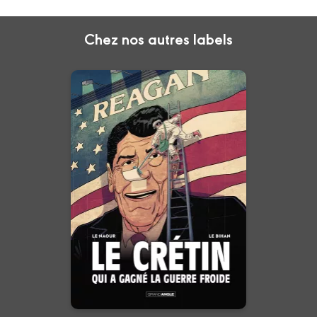
Chez nos autres labels
Le Crétin qui a
gagné la guerre
froide - histoire
complète
08/01/2025
Date de parution :
“ Joue-t-il à l’idiot ou est-il
réellement bête ? Mystère ! ”
En voir +