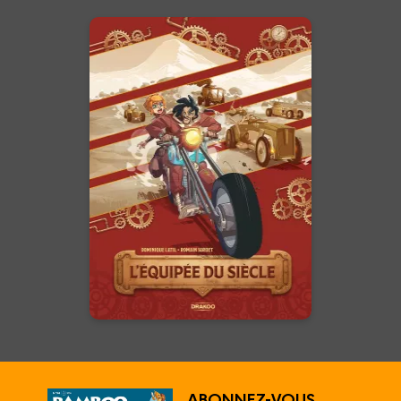
L'Équipée du
siècle - histoire
complète
01/04/2026
Date de parution :
L'Avenir ne s'attend pas, il se
gagne…
En voir +
ABONNEZ-VOUS