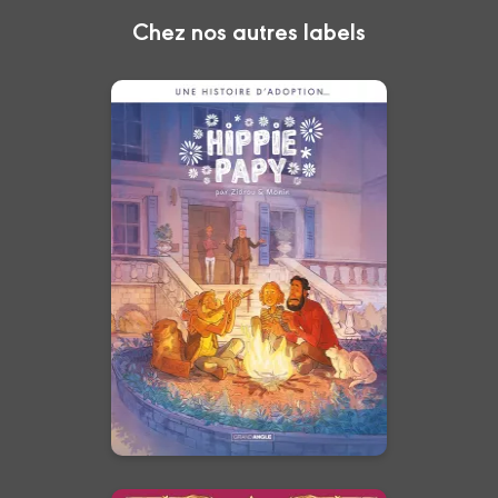
Chez nos autres labels
Une histoire
d'adoption...-
Hippie papy -
Histoire complète
29/04/2026
Date de parution :
Et si le vrai héritage n’était pas
celui du sang, mais celui du
cœur ?
En voir +