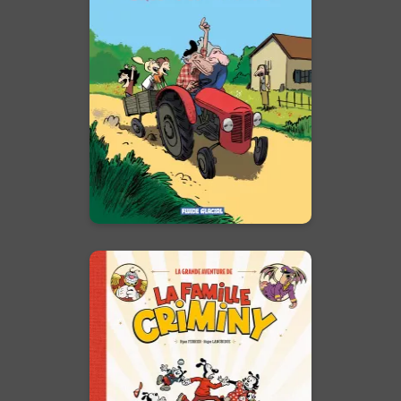
chez Pépé-Mémé
Tome 01
02/04/2025
Date de parution :
Chaque été, Lisa, Lucas et Ethan
passent leurs vacances chez
leurs grands-parents, pour le
plaisir relatif de ces derniers. Le
nouvel album du grand et
unique Bouzard, à ne pas
manquer ...
En voir +
La Grande
aventure de la
famille Criminy
07/01/2026
Date de parution :