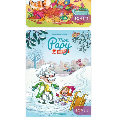
TOME 11
Mon Papy Titanic
Tome 03
29/01/2025
Date de parution :
Rose va grandir bien plus vite
qu’elle ne le pense…
Autres tomes
TOME 3