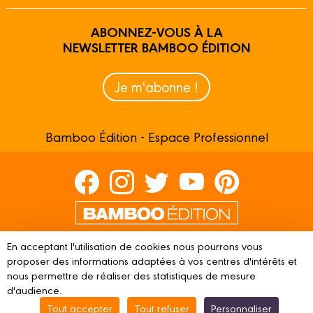
ABONNEZ-VOUS À LA
NEWSLETTER BAMBOO ÉDITION
Je m'abonne !
Bamboo Édition - Espace Professionnel
Contactez-nous
En acceptant l'utilisation de cookies nous pourrons vous
Devenir partenaire
proposer des informations adaptées à vos centres d'intérêts et
nous permettre de réaliser des statistiques de mesure
d'audience.
Tout accepter
Tout refuser
Personnaliser
© 2023 BAMBOO ÉDITION
Mentions légales
Conditions