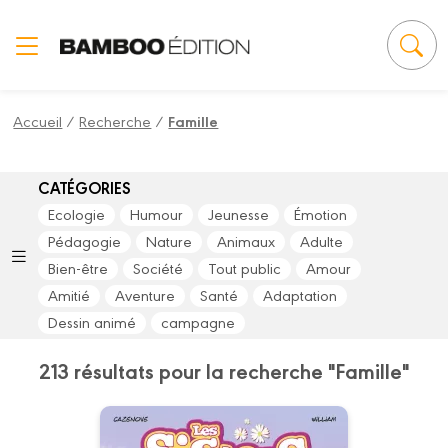
Panneau de gestion des cookies
Accueil
/
Recherche
/
Famille
CATÉGORIES
Ecologie
Humour
Jeunesse
Émotion
Pédagogie
Nature
Animaux
Adulte
Bien-être
Société
Tout public
Amour
Amitié
Aventure
Santé
Adaptation
Dessin animé
campagne
213 résultats pour la recherche "Famille"