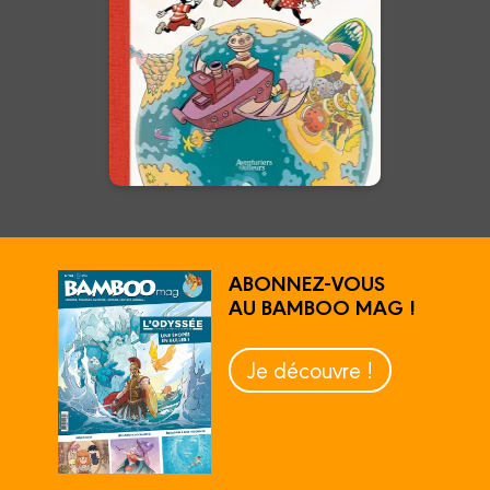
Une aventure à 100 à l’heure
dans le style cartoons des
années 30 !
En voir +
ABONNEZ-VOUS
AU BAMBOO MAG !
Je découvre !