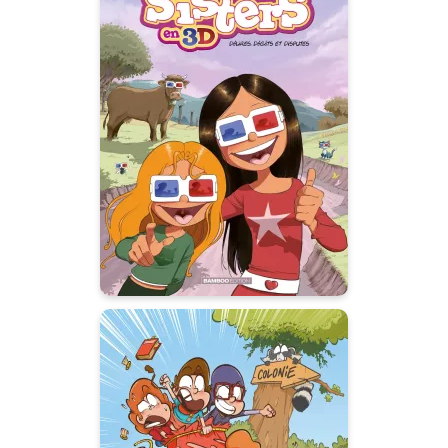
Les Sisters : 3D
Tome 01
01/07/2026
Date de parution :
En 3D, les Sisters sont encore
plus délirantes et déchaînées.
Ça saute aux yeux !
Le Monde de
Charline