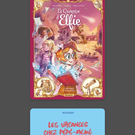
Le Grimoire d'Elfie
Vol. 07 - Histoire
Complète
28/10/2026
Date de parution :
Une aventure où le plus puissant
des pouvoirs se révèle être celui
de l'imagination.
En voir +
Les Vacances