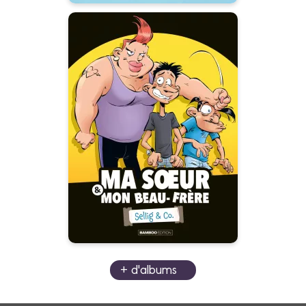
Ma sœur & mon
beau-frère - Sellig
& Co.
Tome 01
29/05/2024
Date de parution :
L’humoriste nous présente sa
drôle de famille… pas si
éloignée de la nôtre !
+ d'albums