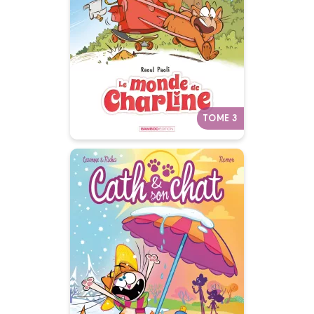
Tome 03
28/01/2026
Date de parution :
Le monde des grands, c'est bon
pour les patates.
Autres tomes
TOME 3
Cath et son chat
Tome 11
07/01/2026
Date de parution :
Une année avec Cath et Sushi !
Autres tomes