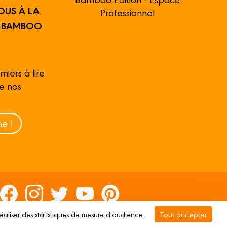
OUS À LA
Professionnel
R BAMBOO
miers à lire
de nos
e !
Tout accepter
réaliser des statistiques de mesure d'audience.