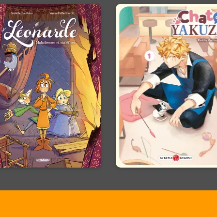
Léonarde
Chat de yakuz
Vol. 03
Vol. 01
/09/2026
Date de parution :
04/05/2022
Date de paruti
s épidémies de malchance,
Quand un (ex-)yakuza recuei
 n’existe pas… les créatures
un adorable chaton... En voi
magiques susceptibles, si !
un duo improbable ! Une
comédie animalière feel-go
En voir +
En voir +