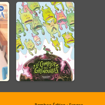
a
Le complot des
grenouilles
29/04/2026
Date de parution :
on :
Sous la mare, un complot se
lle
prépare…
là,
od !
En voir +
Bamboo Édition - Espace