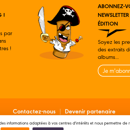
ABONNEZ-V
 !
NEWSLETTE
ÉDITION
s par
ans
Soyez les pre
tres !
des extraits 
albums...
Je m'abonn
Contactez-nous
Devenir partenaire
des informations adaptées à vos centres d'intérêts et nous permettre de 