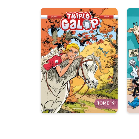
Triple galop
a
Tome 19
02/09/2026
Date de parution :
27
La seule et unique BD très à
Le 
cheval sur l’humour.
ani
v
Autres tomes
TOME 19