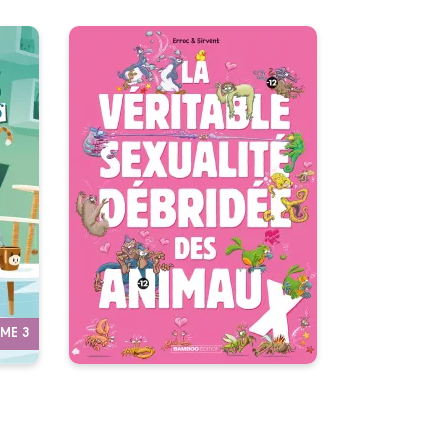
La Véritable
D
Sexualité
débridée des
animaux
on :
u ?
Tome 01
 !
01/04/2026
Date de parution :
Le Kâma-Sutra version animale :
pas de filtre, pas de tabou, 100
% véridique.
ME 3