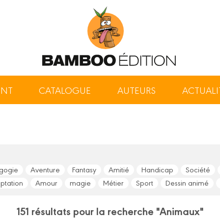
ENT
CATALOGUE
AUTEURS
ACTUALI
gogie
Aventure
Fantasy
Amitié
Handicap
Société
ptation
Amour
magie
Métier
Sport
Dessin animé
151 résultats pour la recherche "Animaux"