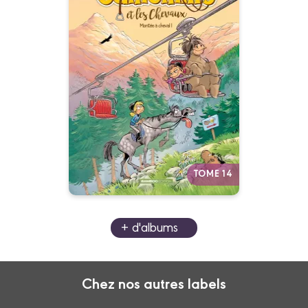
Camomille et les
chevaux
Tome 14
25/02/2026
Date de parution :
Le club des Quatre-Fers prend
de la hauteur.
Autres tomes
TOME 14
+ d'albums
Chez nos autres labels