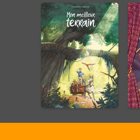
Mon meilleur
terrain - histoire
complète
16
26/02/2025
Date de parution :
Le
ça
Une forêt dense et mystérieuse
qui cache un trésor
d’ingéniosité.
En voir +