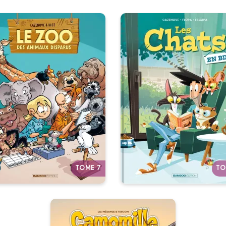
Le Zoo des
Les Chats en B
nimaux disparus
Tome 03
Tome 07
29/04/2026
Date de paruti
/05/2026
Date de parution :
Un nouveau bébé par mino
seul endroit où découvrir des
Chat va faire des étincelles
maux jamais vus ou qu’on ne
erra malheureusement plus.
Autres tomes
Autres tomes
TOME 7
TO