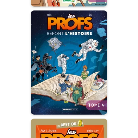
Les Profs : Refont
l'histoire
Tome 04
28/01/2026
Date de parution :
Les Profs effacent le tableau noir
de l'histoire et la réécrivent à
leur façon, délirante et décalée.
Autres tomes
TOME 4