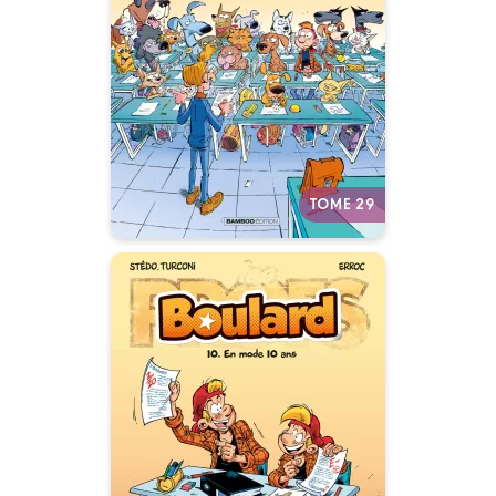
28/10/2026
Date de parution :
Un album ultra-actuel qui
décrypte les nouveaux codes
du bahut !
Autres tomes
TOME 29
Les Profs
présentent :
Boulard
Tome 10
29/05/2024
Date de parution :
Boulard a-t-il toujours été un