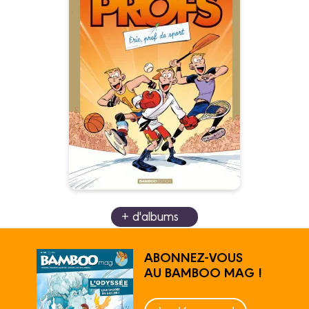
Les Profs - Best Or
- Prof de sport
26/06/2024
Date de parution :
Avec Éric, le prof de sport, vous
allez être musclé jusqu’aux
zygomatiques !
Autres tomes
+ d'albums
ABONNEZ-VOUS
AU BAMBOO MAG !