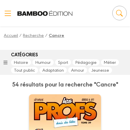
Panneau de gestion des cookies
Accueil
/
Recherche
/
Cancre
CATÉGORIES
Histoire
Humour
Sport
Pédagogie
Métier
Tout public
Adaptation
Amour
Jeunesse
54 résultats pour la recherche "Cancre"
Les Profs
Tome 29