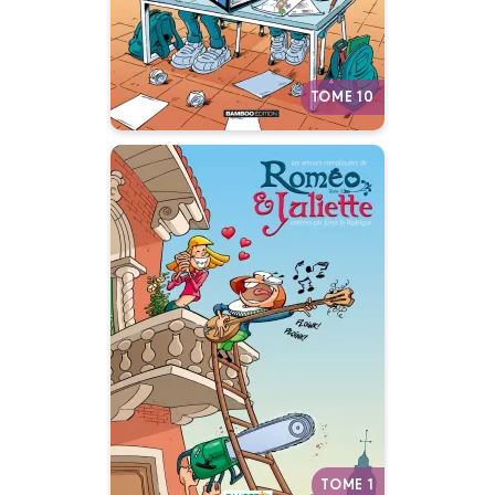
cancre ?
Autres tomes
TOME 10
Les Amours
compliquées de
Roméo et Juliette
Tome 01
03/02/2010
Date de parution :
Autres tomes
TOME 1