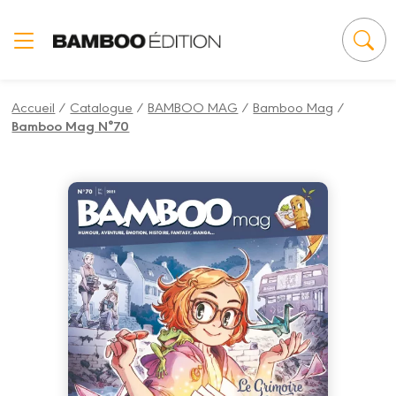
Panneau de gestion des cookies
Accueil
/
Catalogue
/
BAMBOO MAG
/
Bamboo Mag
/
Bamboo Mag N°70