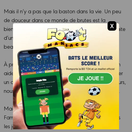
Mais il n’y a pas que la baston dans la vie. Un peu
de douceur dans ce monde de brutes est la
bienvenue. Le deuxième tome de Boule à zéro traite
d’un sujet grave – les enfants hospitalisés – avec
beaucoup de sensibilité, d’humanité et d’amour.
À propos d’amour, jusqu’où iriez-vous pour venir en
aide à votre prochain ? Seriez-vous prêt à partager
un appartement ? Avant de vous installer à plusieurs,
JE JOUE !
nous vous conseillons de lire d’abord Coloc’ party.
Mais 2013, c’est aussi l’année de l’arrivée de La
Famille Pirate, cette série d’animation diffusée tous
les jours sur la chaîne Gulli, dans la collection