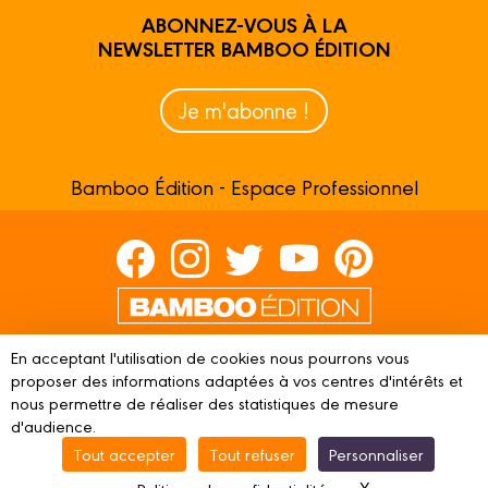
ABONNEZ-VOUS À LA
NEWSLETTER BAMBOO ÉDITION
Je m'abonne !
Bamboo Édition - Espace Professionnel
Contactez-nous
En acceptant l'utilisation de cookies nous pourrons vous
proposer des informations adaptées à vos centres d'intérêts et
Devenir partenaire
nous permettre de réaliser des statistiques de mesure
d'audience.
Tout accepter
Tout refuser
Personnaliser
© 2023 BAMBOO ÉDITION
Mentions légales
Conditions
X
Masquer le ba