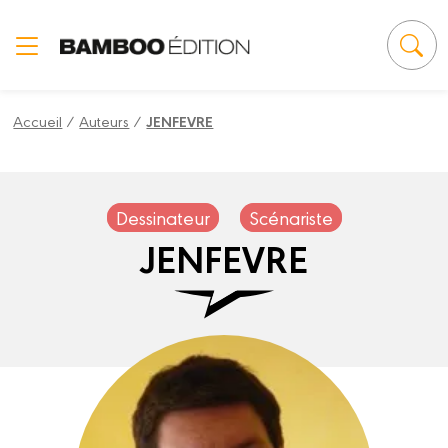
Panneau de gestion des cookies
Accueil
/
Auteurs
/
JENFEVRE
Dessinateur
Scénariste
JENFEVRE