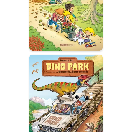
26/04/2023
Date de parution :
Jouer au parc avec ses potes,
c’est toute une aventure !
Dino Park
Tome 02
25/05/2022
Date de parution :
Partez à la découverte des
dinosaures dans une BD à grand
spectacle !
Autres tomes