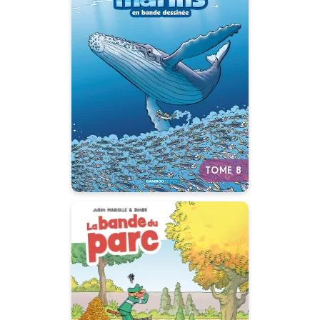
Les Animaux
marins en BD
Tome 08
07/01/2026
Date de parution :
Plongez dans le monde du
silence… pas si silencieux que
ça !
Autres tomes
TOME 8
La Bande du parc
Tome 01