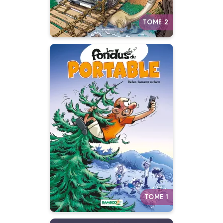
TOME 2
Les Fondus du
portable
Tome 01
17/01/2007
Date de parution :
Autres tomes
TOME 1