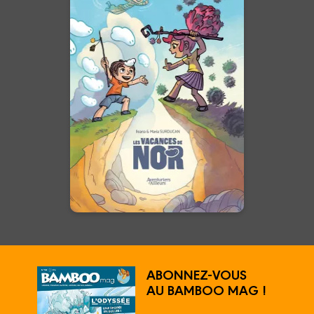
Les Vacances de
Nor
21/02/2024
Date de parution :
Entre merveilleux, fous rires et
amitiés, vivez un formidable
été !
En voir +
ABONNEZ-VOUS
AU BAMBOO MAG !