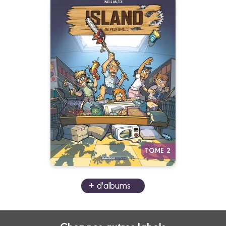
Island
Tome 02
04/03/2020
Date de parution :
Ils ont survécu à un naufrage. Ils
vont bientôt le regretter...
Autres tomes
TOME 2
+ d'albums
Chez nos autres labels