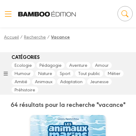
Panneau de gestion des cookies
Accueil
/
Recherche
/
Vacance
CATÉGORIES
Ecologie
Pédagogie
Aventure
Amour
Humour
Nature
Sport
Tout public
Métier
Amitié
Animaux
Adaptation
Jeunesse
Préhistoire
64 résultats pour la recherche "vacance"