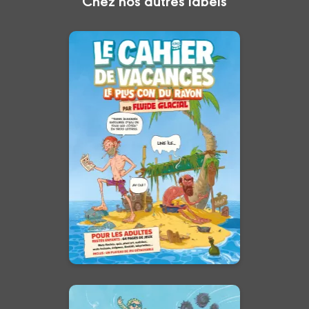
Le cahier de
vacances le plus
con du rayon par
Fluide Glacial
20/05/2026
Date de parution :
Le cahier de vacances pour les
grands enfants !
En voir +