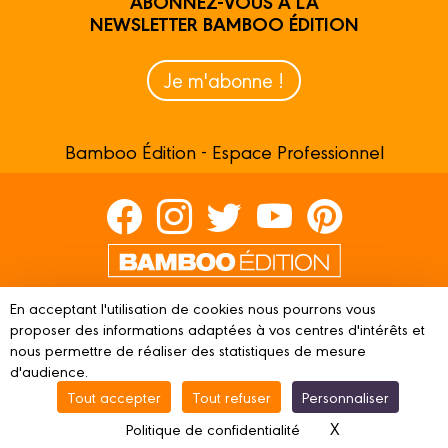
ABONNEZ-VOUS À LA
NEWSLETTER BAMBOO ÉDITION
Je m'abonne !
Bamboo Édition - Espace Professionnel
Contactez-nous
En acceptant l'utilisation de cookies nous pourrons vous
Devenir partenaire
proposer des informations adaptées à vos centres d'intérêts et
nous permettre de réaliser des statistiques de mesure
d'audience.
Tout accepter
Tout refuser
Personnaliser
© 2023 BAMBOO ÉDITION
Mentions légales
Conditions
X
Masquer le ba
Politique de confidentialité
d’utilisation
Vie privée
Gestion des cookies