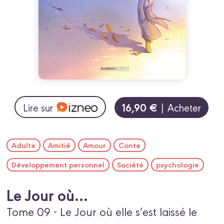
16,90 €
Lire sur
| Acheter
Adulte
Amitié
Amour
Conte
Développement personnel
Société
psychologie
Le Jour où...
Tome 09 - Le Jour où elle s’est laissé le