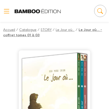
Panneau de gestion des cookies
Accueil
/
Catalogue
/
STORY
/
Le Jour où...
/
Le Jour où... -
coffret tomes 01 à 03