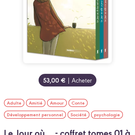
53,00 €
| Acheter
Adulte
Amitié
Amour
Conte
Développement personnel
Société
psychologie
Le Jour où... - coffret tomes 01 à