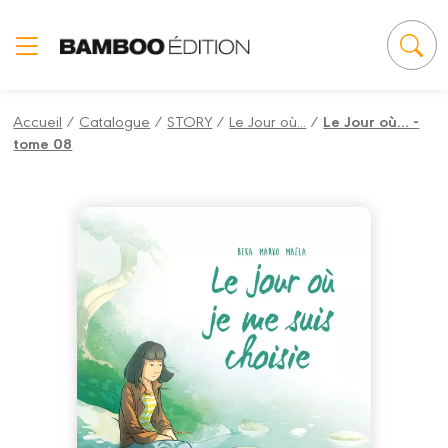
Panneau de gestion des cookies
Accueil
/
Catalogue
/
STORY
/
Le Jour où...
/
Le Jour où... -
tome 08