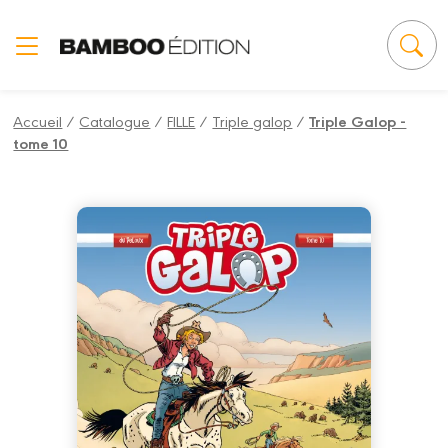
Panneau de gestion des cookies
Accueil
/
Catalogue
/
FILLE
/
Triple galop
/
Triple Galop -
tome 10