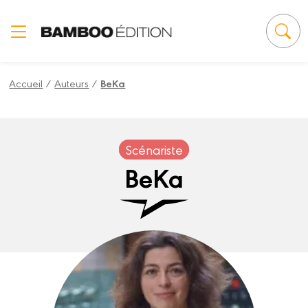
Panneau de gestion des cookies
Accueil
/
Auteurs
/
BeKa
Scénariste
BeKa