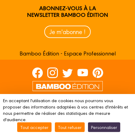
ABONNEZ-VOUS À LA
NEWSLETTER BAMBOO ÉDITION
Je m'abonne !
Bamboo Édition - Espace Professionnel
Contactez-nous
En acceptant l'utilisation de cookies nous pourrons vous
Devenir partenaire
proposer des informations adaptées à vos centres d'intérêts et
nous permettre de réaliser des statistiques de mesure
d'audience.
Tout accepter
Tout refuser
Personnaliser
© 2023 BAMBOO ÉDITION
Mentions légales
Conditions