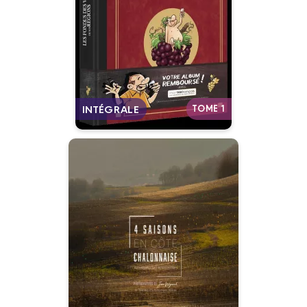
Date de parution :
03/11/2021
À consommer sans
modération !
Autres tomes
TOME 1
INTÉGRALE
4 saisons en Côte
chalonnaise
25/09/2019
Date de parution :
Au hasard des rencontres