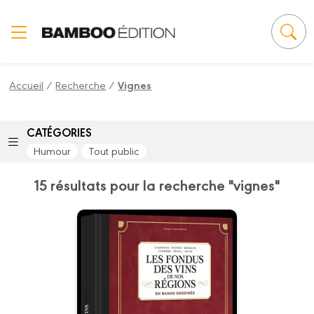
Panneau de gestion des cookies
Accueil
/
Recherche
/
Vignes
CATÉGORIES
Humour
Tout public
15 résultats pour la recherche "vignes"
Les Fondus des
vins de nos
régions
Tome 01