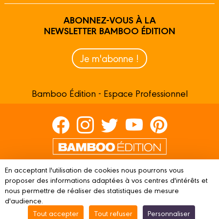
ABONNEZ-VOUS À LA
NEWSLETTER BAMBOO ÉDITION
Je m'abonne !
Bamboo Édition - Espace Professionnel
Contactez-nous
En acceptant l'utilisation de cookies nous pourrons vous
Devenir partenaire
proposer des informations adaptées à vos centres d'intérêts et
nous permettre de réaliser des statistiques de mesure
d'audience.
Tout accepter
Tout refuser
Personnaliser
© 2023 BAMBOO ÉDITION
Mentions légales
Conditions