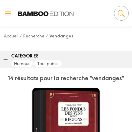
Panneau de gestion des cookies
Accueil
/
Recherche
/
Vendanges
CATÉGORIES
Humour
Tout public
14 résultats pour la recherche "vendanges"
Les Fondus des
vins de nos
régions
Tome 01