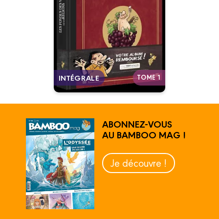
Date de parution :
03/11/2021
À consommer sans
modération !
Autres tomes
TOME 1
INTÉGRALE
ABONNEZ-VOUS
AU BAMBOO MAG !
Je découvre !