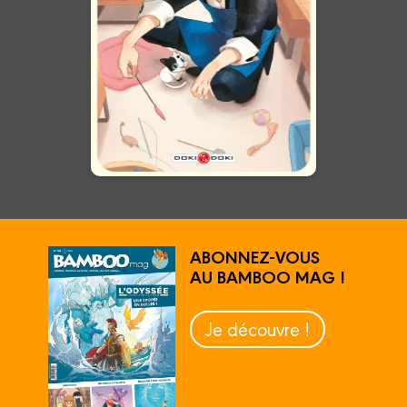
Quand un (ex-)yakuza recueille
un adorable chaton... En voilà,
un duo improbable ! Une
comédie animalière feel-good !
En voir +
ABONNEZ-VOUS
AU BAMBOO MAG !
Je découvre !