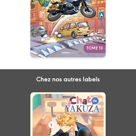
Tome 13
21/08/2024
Date de parution :
La série qui carbure à l’humour !
Autres tomes
TOME 13
Chez nos autres labels
Chat de yakuza
Vol. 01
04/05/2022
Date de parution :