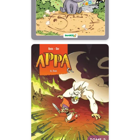
Appa
Tome 02
05/07/2017
Date de parution :
Une quête rythmée, pleine
d’humour et de créatures
surprenantes !
Autres tomes
TOME 2