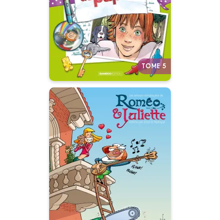
Une belle relation épistolaire à
l’heure du portable et des
réseaux sociaux.
Autres tomes
TOME 5
Les Amours
compliquées de
Roméo et Juliette
Tome 01
03/02/2010
Date de parution :
Autres tomes