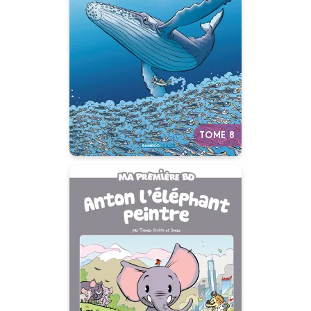
Tome 08
07/01/2026
Date de parution :
Plongez dans le monde du
silence… pas si silencieux que
ça !
Autres tomes
TOME 8
Anton l'éléphant
peintre
06/01/2016
Date de parution :