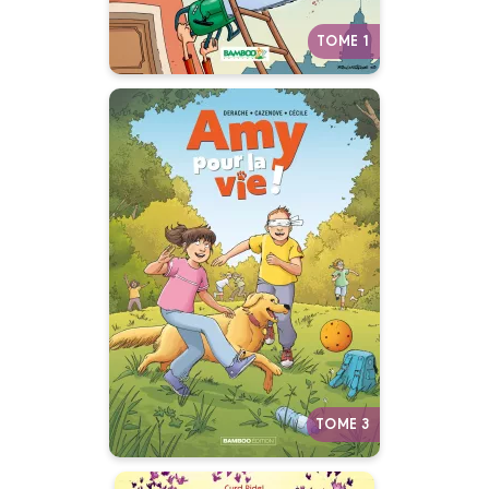
TOME 1
Amy pour la vie
Tome 03
28/02/2024
Date de parution :
Une histoire d’amitié… les yeux
fermés.
Autres tomes
TOME 3