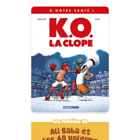
À NOTRE SANTÉ
Tome 01
01/04/2026
Date de parution :
Arrêter de fumer, c’est pas
facile… mais c’est plus marrant
à plusieurs !