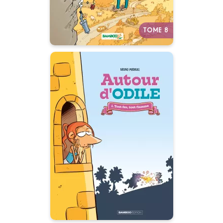
TOME 8
Autour d'Odile
Tome 01
27/06/2018
Date de parution :
Trouver l’amour, c’est difficile,
surtout quand on est surveillée
par un dragon !