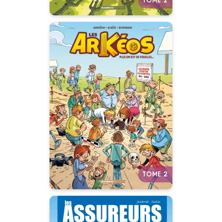
Les Arkéos
Tome 02
01/06/2022
Date de parution :
L’archéologie, c’est pas
compliqué ! Il n’y a qu’à creuser.
Autres tomes
TOME 2