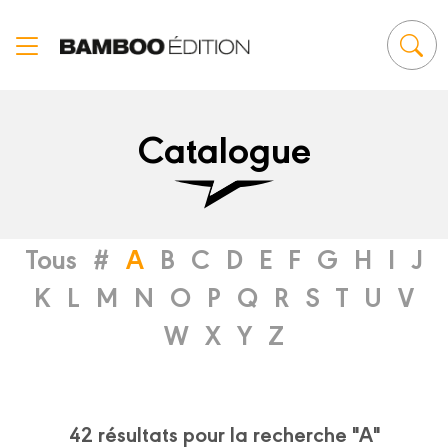
Panneau de gestion des cookies
Catalogue
Tous
#
A
B
C
D
E
F
G
H
I
J
K
L
M
N
O
P
Q
R
S
T
U
V
W
X
Y
Z
42 résultats pour la recherche "A"