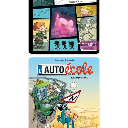
07/03/2018
Date de parution :
Isidore, Lola et Jules, les
membres de L’Atelier
Détectives, s’attaquent à quatre
nouveaux mystères.
Autres tomes
TOME 2
L'Auto-école
Tome 08
04/05/2011
Date de parution :
Autres tomes