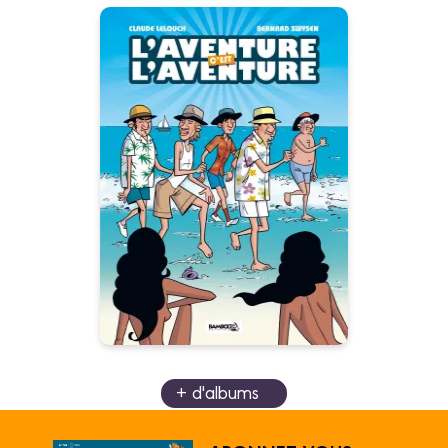
L'Aventure, c'est
l'aventure -
Coffret Collector
BD et DVD
08/09/2010
Date de parution :
+ d'albums