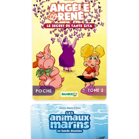
Angèle et René -
Poche
Tome 02
Date de parution :
02/09/2015
Autres tomes
TOME 2
POCHE
Les Animaux
marins en BD