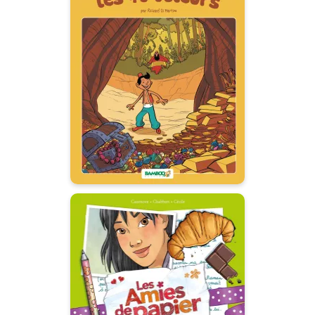
Ali Baba et les 40
voleurs
31/05/2017
Date de parution :
Le conte des 1001 nuits en BD
pour les tout-petits.
Les Amies de
papier
Tome 05
28/04/2021
Date de parution :