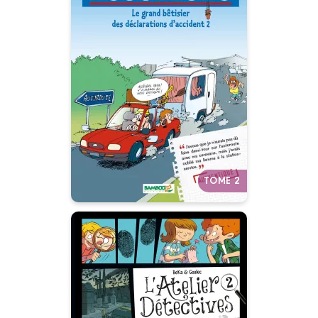
Les Assureurs : Le
grand bêtisier des
déclarations
d'accident
Tome 02
01/08/2005
Date de parution :
Autres tomes
TOME 2
L'Atelier
détectives
Tome 02