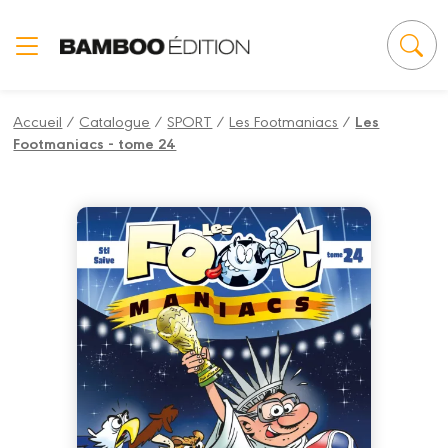
Panneau de gestion des cookies
Accueil
/
Catalogue
/
SPORT
/
Les Footmaniacs
/
Les
Footmaniacs - tome 24