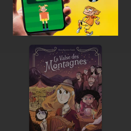
En voir +
La Valse des
montagnes
20/08/2025
Date de parution :
Se rappeler pourquoi on fait les
choses et pourquoi on les aime.