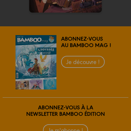
En voir +
ABONNEZ-VOUS
AU BAMBOO MAG !
Je découvre !
ABONNEZ-VOUS À LA
NEWSLETTER BAMBOO ÉDITION
Je m'abonne !