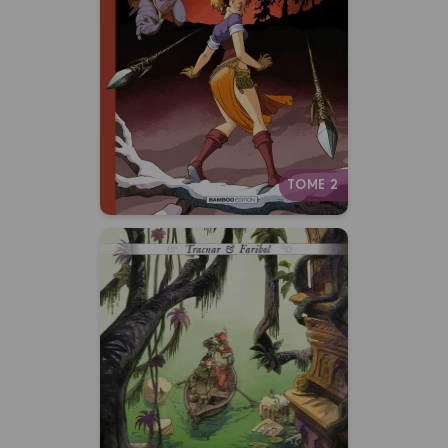
25/05/2022
Date de parution :
Pas évident de retourner à la
campagne quand on a connu le
confort de la ville… même pour
une fée !
Autres tomes
TOME 2
Tracnar et Faribol
Tome 02
02/03/2022
Date de parution :
Une aventure animalière pleine
d’action et de magie !