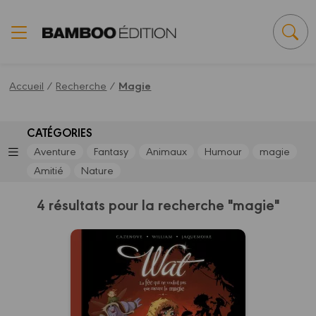
Panneau de gestion des cookies
Accueil
/
Recherche
/
Magie
CATÉGORIES
Aventure
Fantasy
Animaux
Humour
magie
Amitié
Nature
4 résultats pour la recherche "magie"
Wat
Tome 02/2