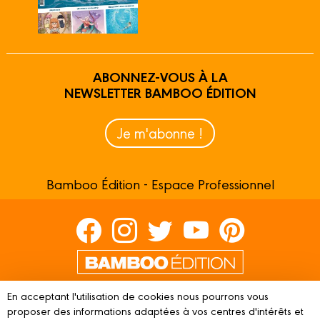
ABONNEZ-VOUS À LA
NEWSLETTER BAMBOO ÉDITION
Je m'abonne !
Bamboo Édition - Espace Professionnel
Contactez-nous
En acceptant l'utilisation de cookies nous pourrons vous
Devenir partenaire
proposer des informations adaptées à vos centres d'intérêts et