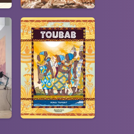
le
Toubab
Tome 01
on :
e
21/02/2024
Date de parution :
re
Un voyage initiatique sensuel et
ur
envoutant.
.”