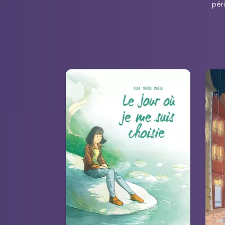
pér
Le Jour où...
Tome 08
28/08/2024
Date de parution :
26
Une « feel-good » BD pleine
Et 
d’optimisme !
dan