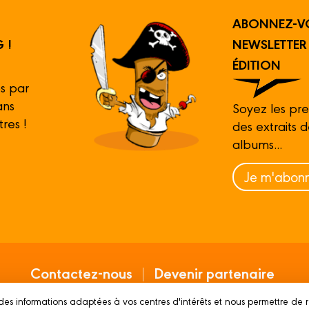
ABONNEZ-V
 !
NEWSLETTE
ÉDITION
s par
ans
Soyez les pre
tres !
des extraits 
albums...
Je m'abonn
Contactez-nous
Devenir partenaire
des informations adaptées à vos centres d'intérêts et nous permettre de 