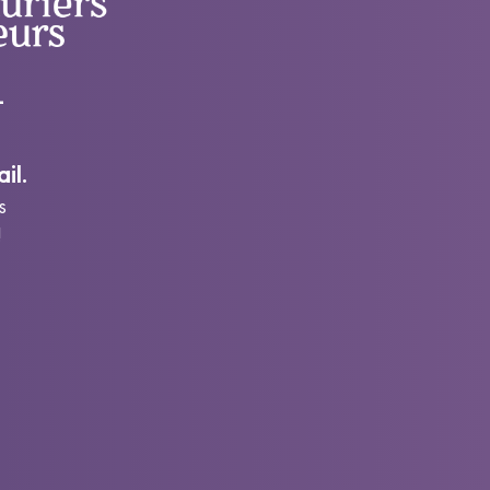
-
il.
s
!