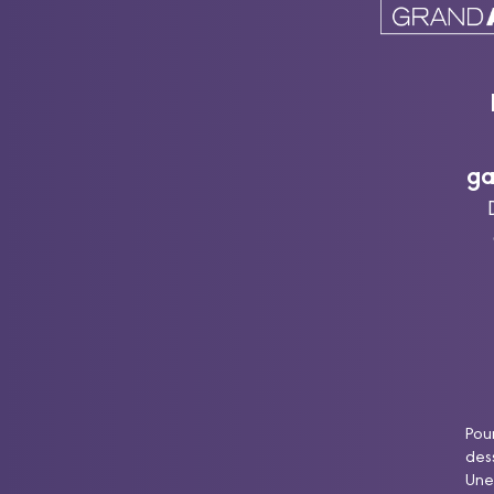
ga
Pour
dess
Une