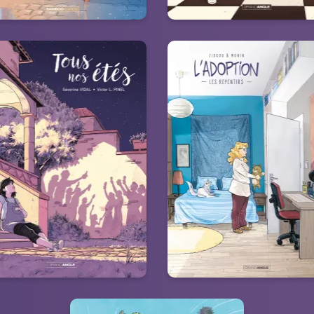
Tous nos étés -
L'Adoption - cyc
istoire complète
2 (vol. 02/2)
/06/2024
Date de parution :
26/04/2023
Date de paruti
- Par contre, on repeint tout,
“Jusqu’à présent, sa mèr
f la chambre jaune ! - Encore
s’appelait Guerre, son pè
ne de tes lubies ? - Non, pas
Exil… Désormais, ils ont po
tout... une promesse faite il y
noms Trahison et Abandon
a longtemps ...”