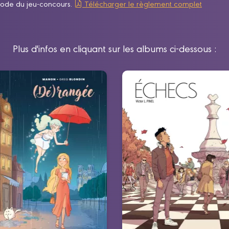
iode du jeu-concours.
Télécharger le règlement complet
Plus d'infos en cliquant sur les albums ci-dessous :
Dérangée
Echecs - histoir
complète
Tome 01 -
23/08/2023
Date de parutio
(Dé)rangée
“La vie, comme le jeu
/04/2023
Date de parution :
d’échecs.Facile à apprendr
amusant à jouer, difficile 
si la petite voix que vous avez
gagner… impossible à contrô
s la tête apparaissait devant
!”
vous ?