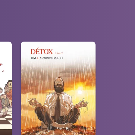
e
Detox
n :
Vol. 02/2
e,
30/09/2020
Date de parution :
à
“Il y a-t-il une vie sans la 4G ?”
ler