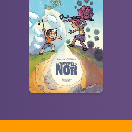
Les Vacances de
Nor
Tome 01
21/02/2024
Date de parution :
Entre merveilleux, fous rires et
amitiés, vivez un formidable
été !