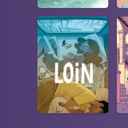
Loin - histoire
h
complète
26
“
28/08/2024
Date de parution :
sau
Peut-on vivre à deux quand on
u
ne sait pas vivre avec soi ?
du 