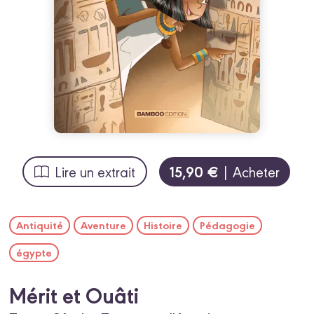
15,90 €
Lire un extrait
| Acheter
Antiquité
Aventure
Histoire
Pédagogie
égypte
Mérit et Ouâti