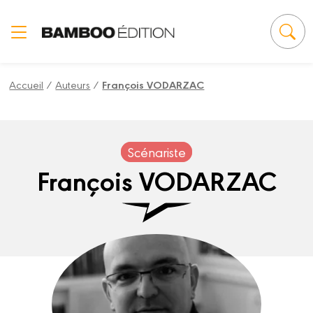
Panneau de gestion des cookies
Accueil
/
Auteurs
/
François VODARZAC
Scénariste
François VODARZAC