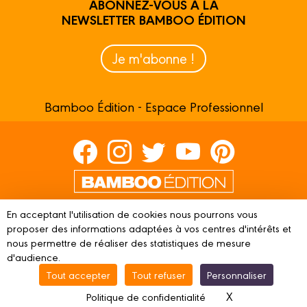
ABONNEZ-VOUS À LA
NEWSLETTER BAMBOO ÉDITION
Je m'abonne !
Bamboo Édition - Espace Professionnel
Contactez-nous
En acceptant l'utilisation de cookies nous pourrons vous
proposer des informations adaptées à vos centres d'intérêts et
Devenir partenaire
nous permettre de réaliser des statistiques de mesure
d'audience.
Tout accepter
Tout refuser
Personnaliser
© 2023 BAMBOO ÉDITION
Mentions légales
Conditions
X
Masquer le ba
Politique de confidentialité
d’utilisation
Vie privée
Gestion des cookies