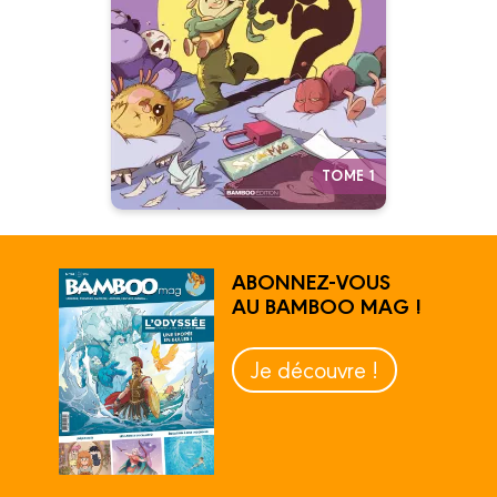
Tome 01
02/05/2024
Date de parution :
Les deux doudous les plus
sympas de la BD comme vous
ne les avez jamais vus.
TOME 1
ABONNEZ-VOUS
AU BAMBOO MAG !
Je découvre !