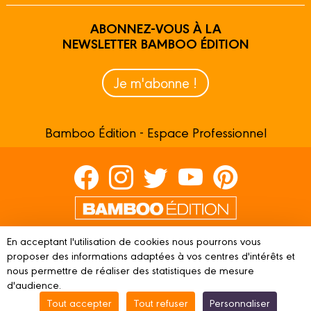
ABONNEZ-VOUS À LA
NEWSLETTER BAMBOO ÉDITION
Je m'abonne !
Bamboo Édition - Espace Professionnel
Contactez-nous
En acceptant l'utilisation de cookies nous pourrons vous
Devenir partenaire
proposer des informations adaptées à vos centres d'intérêts et
nous permettre de réaliser des statistiques de mesure
d'audience.
Tout accepter
Tout refuser
Personnaliser
© 2023 BAMBOO ÉDITION
Mentions légales
Conditions