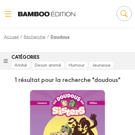
Panneau de gestion des cookies
Accueil
/
Recherche
/
Doudous
CATÉGORIES
Amitié
Dessin animé
Humour
Jeunesse
1 résultat pour la recherche "doudous"
Les Doudous des
Sisters