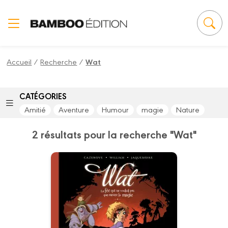
Panneau de gestion des cookies
Accueil
/
Recherche
/
Wat
CATÉGORIES
Amitié
Aventure
Humour
magie
Nature
2 résultats pour la recherche "Wat"
Wat
Tome 02/2
25/05/2022
Date de parution :