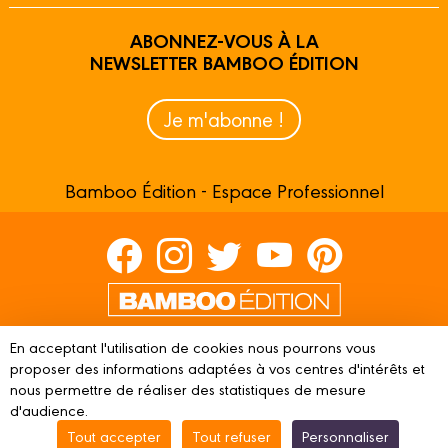
ABONNEZ-VOUS À LA
NEWSLETTER BAMBOO ÉDITION
Je m'abonne !
Bamboo Édition - Espace Professionnel
Contactez-nous
En acceptant l'utilisation de cookies nous pourrons vous
Devenir partenaire
proposer des informations adaptées à vos centres d'intérêts et
nous permettre de réaliser des statistiques de mesure
d'audience.
Tout accepter
Tout refuser
Personnaliser
© 2023 BAMBOO ÉDITION
Mentions légales
Conditions