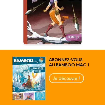
Pas évident de retourner à la
campagne quand on a connu le
confort de la ville… même pour
une fée !
Autres tomes
TOME 2
ABONNEZ-VOUS
AU BAMBOO MAG !
Je découvre !