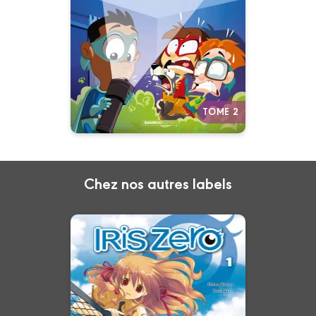
26/02/2025
Date de parution :
Ils ont un seul but : mettre les
Avengers à la retraite !
Autres tomes
TOME 2
Chez nos autres labels
Iris Zero
Vol. 01
08/02/2012
Date de parution :