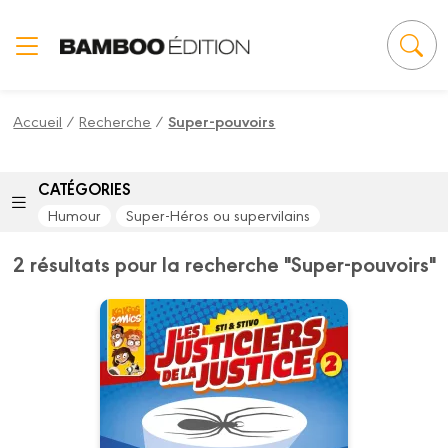
Panneau de gestion des cookies
Accueil
/
Recherche
/
Super-pouvoirs
CATÉGORIES
Humour
Super-Héros ou supervilains
2 résultats pour la recherche "Super-pouvoirs"
Les Justiciers de
la justice
Tome 02