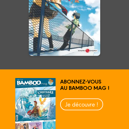
Dans chaque regard se cache
un pouvoir...
En voir +
ABONNEZ-VOUS
AU BAMBOO MAG !
Je découvre !