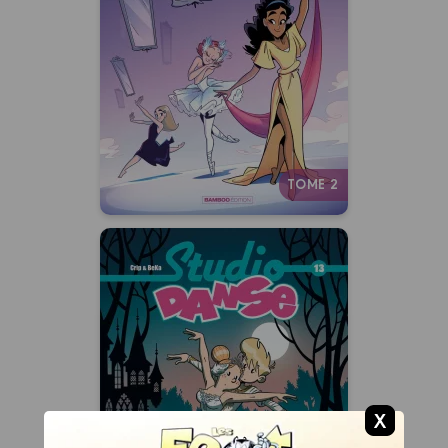
Tome 02
28/10/2026
Date de parution :
Liberté, rigueur, émotion : et si la
plus belle danse était
simplement la leur ?
Autres tomes
TOME 2
Studio Danse
Tome 13
02/11/2022
Date de parution :
Quand le cœur mène la
danse…