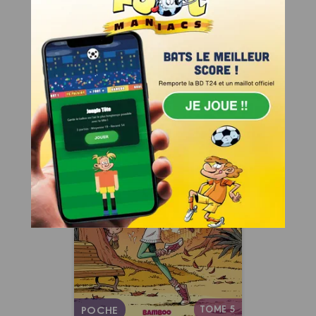
Autres tomes
TOME 13
JE JOUE !
Studio Danse -
Poche
Tome 05
17/11/2021
Date de parution :
Un roman jeunesse qui mène
la danse !
Autres tomes
TOME 5
POCHE