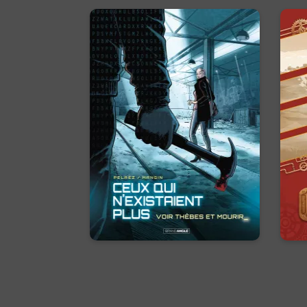
Ceux qui
n'existaient plus
Vol. 02
01
11/09/2024
Date de parution :
L
Une série de meurtres
inexpliqués secouent les États-
Unis. Seule Natacha, ex-
scientifique russe, semble
capable de résoudre les
énigmes laissés par le tueur.
Mais derrière le jeu de piste ...
En voir +