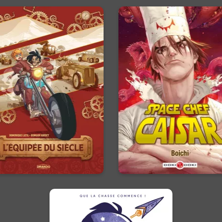
L'Équipée du
Space Chef
siècle - histoire
Caisar
complète
02/11/2017
Date de parutio
SF-cuisine-action, plongez d
/04/2026
Date de parution :
une grande aventure
'Avenir ne s'attend pas, il se
intergalactique à la sauce Bo
gagne…
!
En voir +
En voir +
Traqué dans