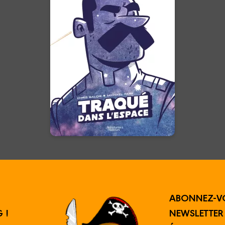
l'espace
04/06/2025
Date de parution :
Il est le dernier humain de
l'univers, sa valeur est
inestimable. Que la chasse
commence !
En voir +
ABONNEZ-V
 !
NEWSLETTE