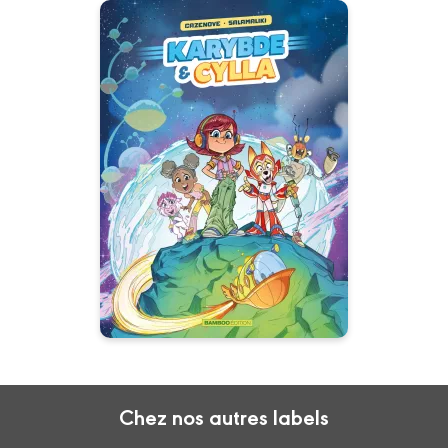
Karybde et Cylla
Tome 01
25/02/2026
Date de parution :
L’aventure a deux nouveaux
héros !
Chez nos autres labels