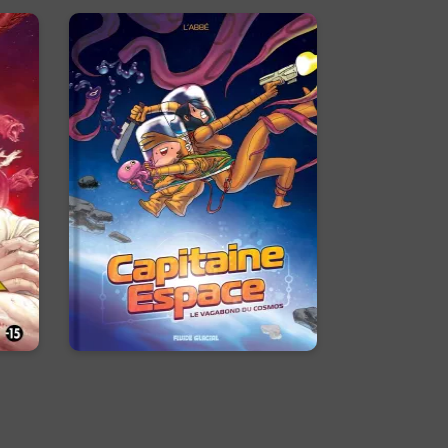
Capitaine Espace
Tome 01
n :
02/07/2025
Date de parution :
ans
Son nom ? Espace, le vagabond
du cosmos. Sa mission ? Prouver
ichi
son innocence...
En voir +