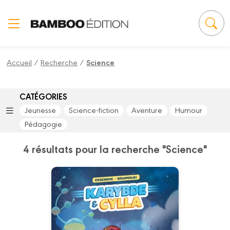
Panneau de gestion des cookies
Accueil
/
Recherche
/
Science
CATÉGORIES
Jeunesse
Science-fiction
Aventure
Humour
Pédagogie
4 résultats pour la recherche "Science"
Karybde et Cylla