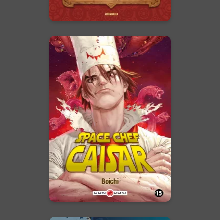
En voir +
Space Chef
Caisar
02/11/2017
Date de parution :
SF-cuisine-action, plongez dans
une grande aventure
intergalactique à la sauce Boichi
!
En voir +