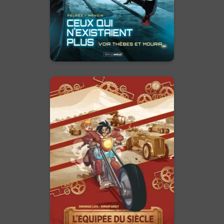
scientifique russe, semble
capable de résoudre les
énigmes laissés par le tueur.
Mais derrière le jeu de piste ...
En voir +
L'Équipée du
siècle - histoire
complète
01/04/2026
Date de parution :
L'Avenir ne s'attend pas, il se
gagne…