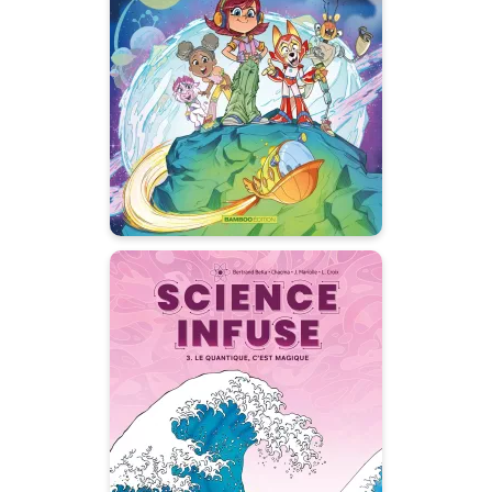
Tome 01
25/02/2026
Date de parution :
L’aventure a deux nouveaux
héros !
Science infuse
Tome 03
02/05/2024
Date de parution :
Une série pleine d’humour et de
péripéties pour découvrir la
science de manière amusante
et intuitive.