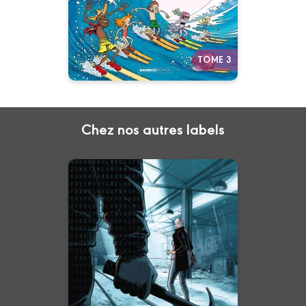
Autres tomes
TOME 3
Chez nos autres labels
Ceux qui
n'existaient plus
Vol. 02
11/09/2024
Date de parution :
Une série de meurtres
inexpliqués secouent les États-
Unis. Seule Natacha, ex-