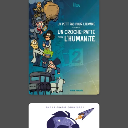
Un petit pas pour
l'homme, un
croche-patte pour
l'humanité
Tome 02
03/09/2025
Date de parution :
Grâce à Libon, vous
découvrirez la face cachée des
plus grandes découvertes de
l'Humanité !
En voir +
Traqué dans