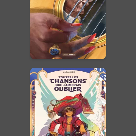
chanson. Depuis 60 ans, il
cherche cet unique
enregistrement…”
En voir +
Toutes les
chansons que
j'aimerais oublier -
histoire complète
16/04/2025
Date de parution :
Rencontrez Fernando Posada :
une capacité musicale