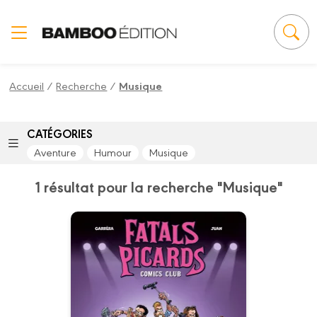
Panneau de gestion des cookies
Accueil
/
Recherche
/
Musique
CATÉGORIES
Aventure
Humour
Musique
1 résultat pour la recherche "Musique"
Les Fatals Picards
Tome 01