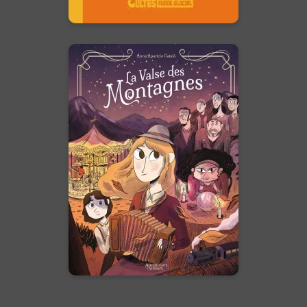
En voir +
La Valse des
montagnes
20/08/2025
Date de parution :
Se rappeler pourquoi on fait les
choses et pourquoi on les aime.
En voir +