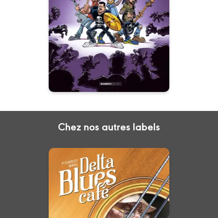
11/01/2023
Date de parution :
L’aventure est leur quotidien. Le
danger, leur petit déjeuner.
L’action, leur plat de résistance.
Chez nos autres labels
Delta Blues Café -
histoire complète
27/03/2024
Date de parution :
“ Elle lui avait dédié une