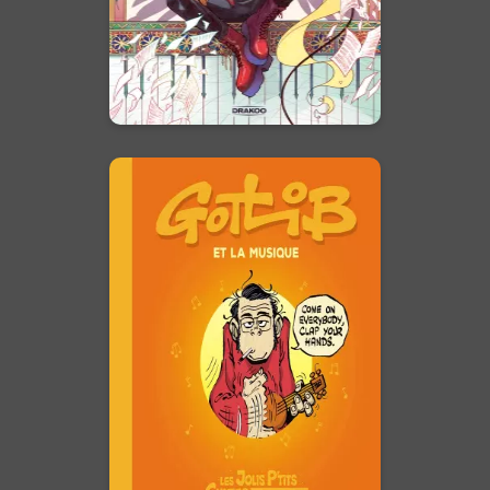
exceptionnelle, mais surtout un
roi immortel caché derrière ce
visage adorable.
En voir +
Les Jolis P'tits
Cultes
Tome 03 - Gotlib Et
La Musique
04/06/2025
Date de parution :
Marcel Gotlib était un passionné
de musique, et son œuvre en
est imprégnée. Un album riche
en originaux et inédits, analysant
la place qu'occupe la musique
dans l'humour et le dessin de ...