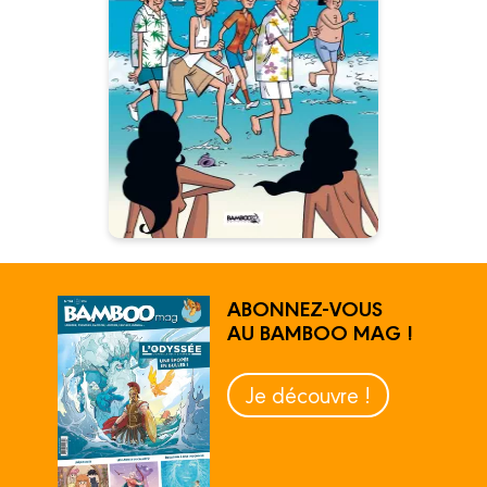
l'aventure -
Coffret Collector
BD et DVD
08/09/2010
Date de parution :
ABONNEZ-VOUS
AU BAMBOO MAG !
Je découvre !