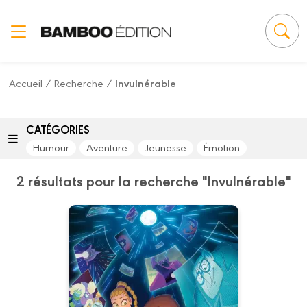
Panneau de gestion des cookies
Accueil
/
Recherche
/
Invulnérable
CATÉGORIES
Humour
Aventure
Jeunesse
Émotion
2 résultats pour la recherche "Invulnérable"
Invulnérable
Tome 02
Date de parution :