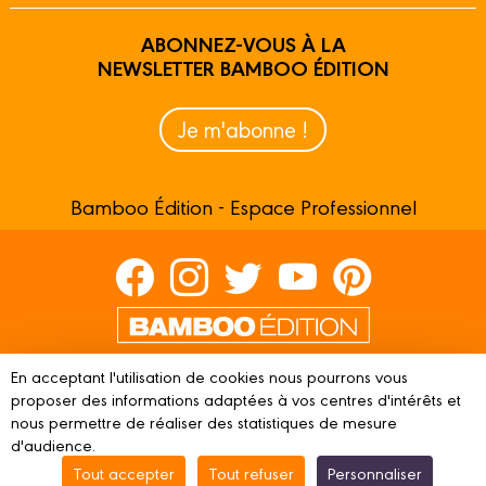
ABONNEZ-VOUS À LA
NEWSLETTER BAMBOO ÉDITION
Je m'abonne !
Bamboo Édition - Espace Professionnel
Contactez-nous
En acceptant l'utilisation de cookies nous pourrons vous
Devenir partenaire
proposer des informations adaptées à vos centres d'intérêts et
nous permettre de réaliser des statistiques de mesure
d'audience.
Tout accepter
Tout refuser
Personnaliser
© 2023 BAMBOO ÉDITION
Mentions légales
Conditions