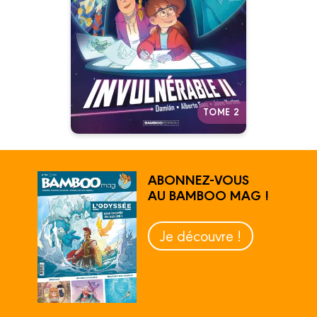
27/05/2026
Un récit tendre, drôle et plein
d’énergie sur la force des rêves
et la persévérance.
Autres tomes
TOME 2
ABONNEZ-VOUS
AU BAMBOO MAG !
Je découvre !