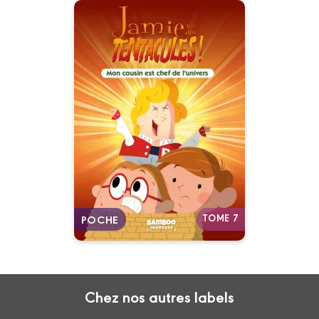
Jamie a des
tentacules -
Poche
Tome 07
02/11/2022
Date de parution :
De l’amitié, du suspense, de
l’action… et des tentacules !
Autres tomes
TOME 7
POCHE
Chez nos autres labels