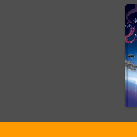
C
02
Son
du 