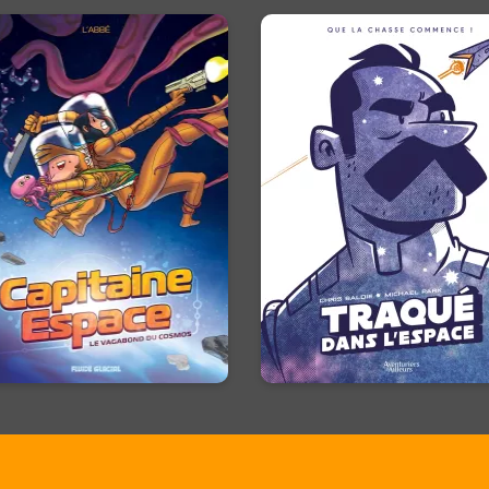
apitaine Espace
Traqué dans
l'espace
Tome 01
04/06/2025
Date de paruti
/07/2025
Date de parution :
Il est le dernier humain d
 nom ? Espace, le vagabond
l'univers, sa valeur est
cosmos. Sa mission ? Prouver
inestimable. Que la chass
son innocence...
commence !
En voir +
En voir +