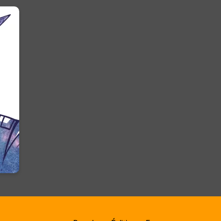
on :
e
e