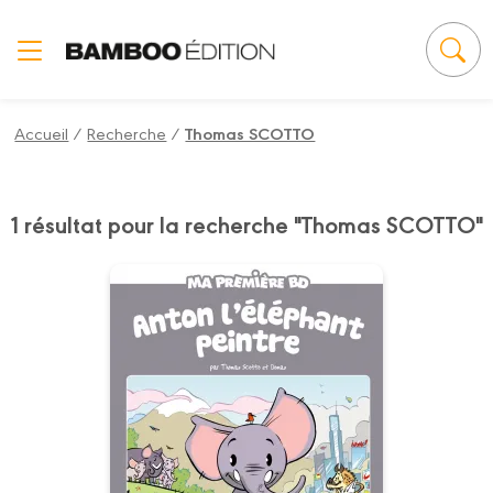
Panneau de gestion des cookies
Accueil
/
Recherche
/
Thomas SCOTTO
1 résultat pour la recherche "Thomas SCOTTO"
Anton l'éléphant
peintre
06/01/2016
Date de parution :