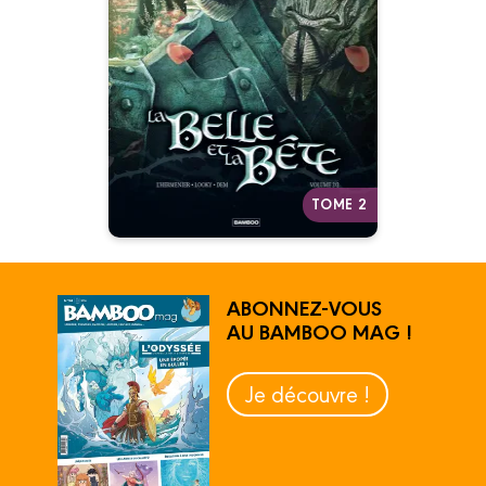
Vol. 02
20/05/2015
Date de parution :
Autres tomes
TOME 2
ABONNEZ-VOUS
AU BAMBOO MAG !
Je découvre !