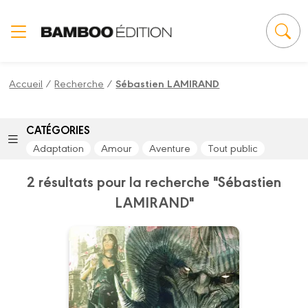
Panneau de gestion des cookies
Accueil
/
Recherche
/
Sébastien LAMIRAND
CATÉGORIES
Adaptation
Amour
Aventure
Tout public
2 résultats pour la recherche "Sébastien
LAMIRAND"
La Belle et la bête