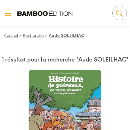
Panneau de gestion des cookies
Accueil
/
Recherche
/
Aude SOLEILHAC
1 résultat pour la recherche "Aude SOLEILHAC"
Histoire de
poireaux - histoire
complète
20/05/2015
Date de parution :
Une aventure tendre et